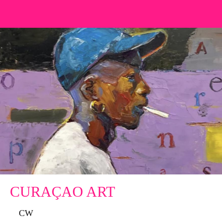
CURAÇAO ART
CW