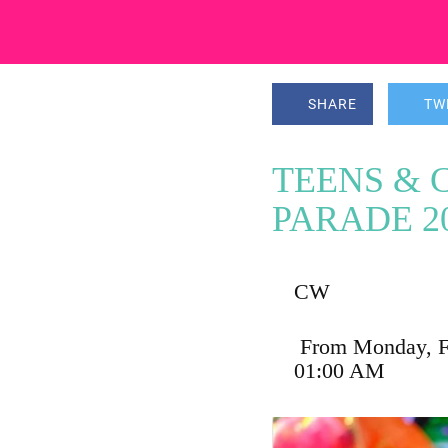
SHARE
TW
TEENS & 
PARADE 2
CW
 From Monday, February 16 2026 at 07:00 PM until Tuesday, February 17 2026 at 
01:00 AM 