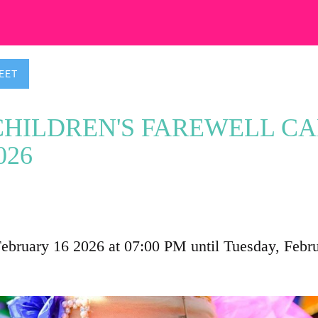
EET
CHILDREN'S FAREWELL C
026