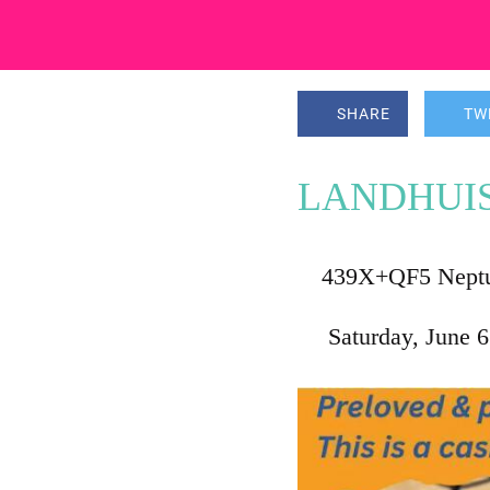
SHARE
TW
LANDHUI
439X+QF5 Neptu
 Saturday, June